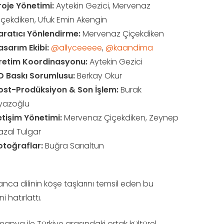
roje Yönetimi:
Aytekin Gezici, Mervenaz
içekdiken, Ufuk Emin Akengin
aratıcı Yönlendirme:
Mervenaz Çiçekdiken
asarım Ekibi:
@allyceeeee
,
@kaandima
retim Koordinasyonu:
Aytekin Gezici
D Baskı Sorumlusu:
Berkay Okur
ost-Prodüksiyon & Son İşlem:
Burak
yazoğlu
letişim Yönetimi:
Mervenaz Çiçekdiken, Zeynep
azal Tulgar
otoğraflar:
Buğra Sarıaltun
manca dilinin köşe taşlarını temsil eden bu
 hatırlattı.
manya ile Türkiye arasındaki ortak kültürel