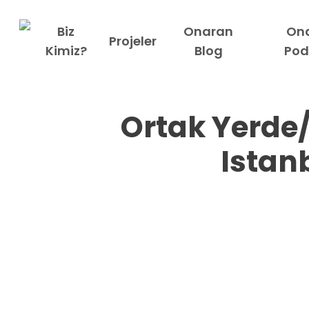
Skip
to
Biz
Onaran
On
Projeler
main
Kimiz?
Blog
Pod
content
Ortak Yerde/
Istan