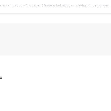
ranlar Kulübü - OK Labs (@onaranlarkulubu)'in paylaştığı bir gönderi
me