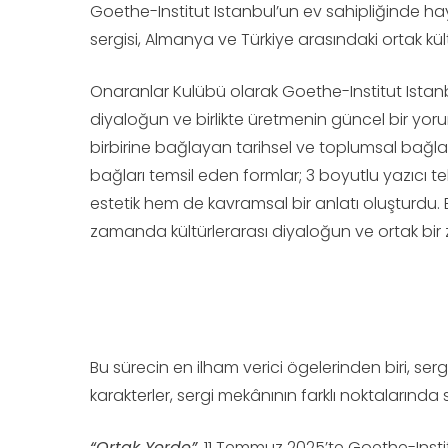
Goethe-Institut Istanbul’un ev sahipliğinde ha
sergisi, Almanya ve Türkiye arasındaki ortak kül
Onaranlar Kulübü olarak Goethe-Institut Istanbu
diyaloğun ve birlikte üretmenin güncel bir yo
birbirine bağlayan tarihsel ve toplumsal bağlar,
bağları temsil eden formlar; 3 boyutlu yazıcı tekn
estetik hem de kavramsal bir anlatı oluşturdu. 
zamanda kültürlerarası diyaloğun ve ortak bi
Bu sürecin en ilham verici ögelerinden biri, ser
karakterler, sergi mekânının farklı noktalarında sü
“Ortak Yerde”
, 11 Temmuz 2025’te Goethe-Instit