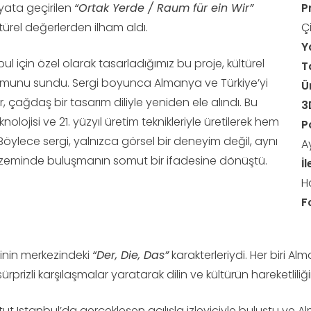
yata geçirilen
“Ortak Yerde / Raum für ein Wir”
P
türel değerlerden ilham aldı.
Ç
Y
l için özel olarak tasarladığımız bu proje, kültürel
T
rumunu sundu. Sergi boyunca Almanya ve Türkiye’yi
Ü
 çağdaş bir tasarım diliyle yeniden ele alındı. Bu
3
olojisi ve 21. yüzyıl üretim teknikleriyle üretilerek hem
P
Böylece sergi, yalnızca görsel bir deneyim değil, aynı
A
r zeminde buluşmanın somut bir ifadesine dönüştü.
İ
H
F
ginin merkezindeki
“Der, Die, Das”
karakterleriydi. Her biri Al
rprizli karşılaşmalar yaratarak dilin ve kültürün hareketliliğini
ut Istanbul’da gerçekleşen açılışla izleyiciyle buluştu ve Al