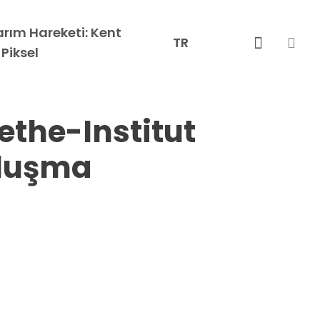
rım Hareketi: Kent
sea
instagra
TR
Piksel
ethe-Institut
uluşma